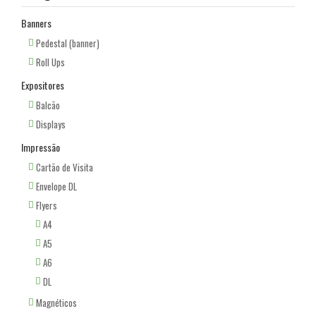
Banners
Pedestal (banner)
Roll Ups
Expositores
Balcão
Displays
Impressão
Cartão de Visita
Envelope DL
Flyers
A4
A5
A6
DL
Magnéticos