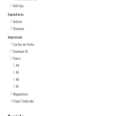
Roll Ups
Expositores
Balcão
Displays
Impressão
Cartão de Visita
Envelope DL
Flyers
A4
A5
A6
DL
Magnéticos
Papel Timbrado