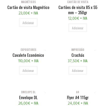
MAGNÉTICOS
CARTÃO DE VISITA
Cartão de visita Magnético
Cartões de visita 85 x 55
mm – 350gr
+ IVA
23,00
€
+ IVA
12,00
€
Adicionar
Adicionar
EXPOSITORES
IMPRESSÃO
Cavalete Económico
Crachás
+ IVA
+ IVA
110,00
€
37,50
€
Adicionar
Adicionar
ENVELOPE DL
A4
Envelope DL
Flyer A4 115gr
+ IVA
+ IVA
26,00
€
24,00
€